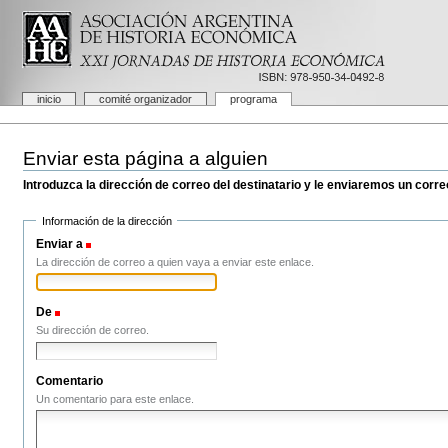
Cambiar
a
contenido.
|
Saltar
a
Secciones
inicio
comité organizador
programa
navegación
Herramientas
Personales
Enviar esta página a alguien
Introduzca la dirección de correo del destinatario y le enviaremos un corre
Información de la dirección
Enviar a
(Obligatorio)
La dirección de correo a quien vaya a enviar este enlace.
De
(Obligatorio)
Su dirección de correo.
Comentario
Un comentario para este enlace.