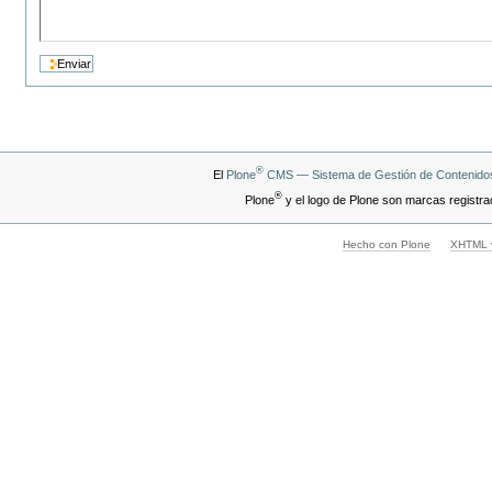
®
El
Plone
CMS — Sistema de Gestión de Contenidos
®
Plone
y el logo de Plone son marcas registra
Hecho con Plone
XHTML v