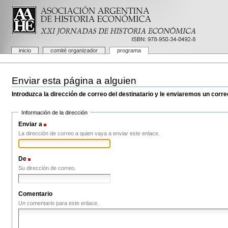
Cambiar
a
contenido.
|
Saltar
a
Secciones
inicio
comité organizador
programa
navegación
Herramientas
Personales
Enviar esta página a alguien
Introduzca la dirección de correo del destinatario y le enviaremos un corre
Información de la dirección
Enviar a
(Obligatorio)
La dirección de correo a quien vaya a enviar este enlace.
De
(Obligatorio)
Su dirección de correo.
Comentario
Un comentario para este enlace.