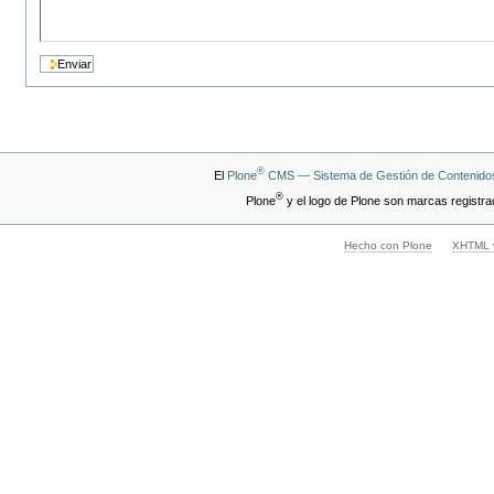
®
El
Plone
CMS — Sistema de Gestión de Contenidos
®
Plone
y el logo de Plone son marcas registra
Hecho con Plone
XHTML v