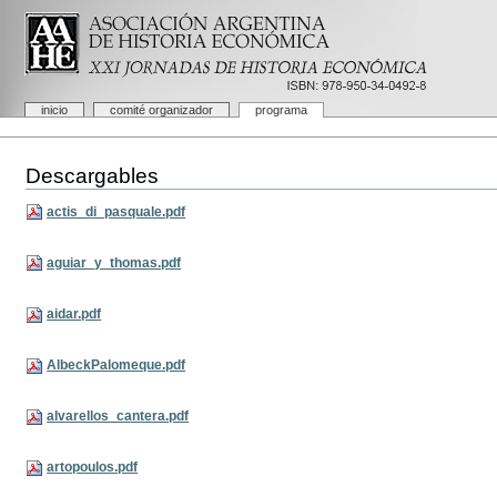
Cambiar
a
contenido.
|
Saltar
a
Secciones
inicio
comité organizador
programa
navegación
Herramientas
Personales
Descargables
actis_di_pasquale.pdf
aguiar_y_thomas.pdf
aidar.pdf
AlbeckPalomeque.pdf
alvarellos_cantera.pdf
artopoulos.pdf