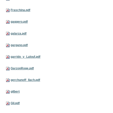
Fraschina.pdf
gaggero.pdf
galarza.pdf
gargano.pdf
garrido_y_Lalouf.pdf
GarzonRoge.pdf
gerchunoff_llach.pdf
gilbert
Gil.pdf