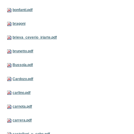
bonfanti.pdf
bragoni
brieva_ceverio_iriarte.pdf
brunetto.pdf
Bussola.pdf
Cardozo.pdf
carlino.pdf
carnota.pdf
carrera.pdf