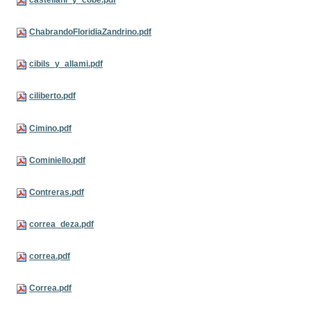
castellani_y_cobe.pdf
ChabrandoFloridiaZandrino.pdf
cibils_y_allami.pdf
ciliberto.pdf
Cimino.pdf
Cominiello.pdf
Contreras.pdf
correa_deza.pdf
correa.pdf
Correa.pdf