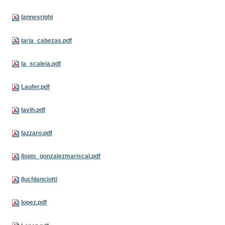
lannesrighi
laria_cabezas.pdf
la_scaleia.pdf
Laufer.pdf
lavih.pdf
lazzaro.pdf
llopis_gonzalezmariscal.pdf
lluchlanciotti
lopez.pdf