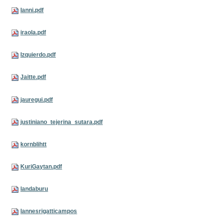
Ianni.pdf
iraola.pdf
Izquierdo.pdf
Jaitte.pdf
jauregui.pdf
justiniano_tejerina_sutara.pdf
kornblihtt
KuriGaytan.pdf
landaburu
lannesrigatticampos