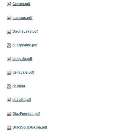
Cortes.pdf
cuestas.pdf
Dachevsky.pdf
d_agostino.pdf
delgado.pdf
dellavale.pdf
dethiou
devalle.pdf
DiazFuentes.pdf
DulciSoutoGama.pdf