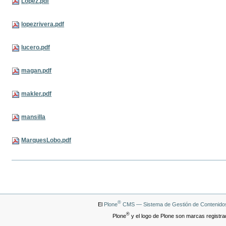
Lopez.pdf
lopezrivera.pdf
lucero.pdf
magan.pdf
makler.pdf
mansilla
MarquesLobo.pdf
Acciones
de
Documento
®
El
Plone
CMS — Sistema de Gestión de Contenidos
®
Plone
y el logo de Plone son marcas registra