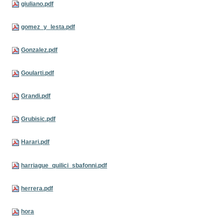
giuliano.pdf
gomez_y_lesta.pdf
Gonzalez.pdf
Goularti.pdf
Grandi.pdf
Grubisic.pdf
Harari.pdf
harriague_quilici_sbafonni.pdf
herrera.pdf
hora