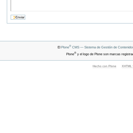
®
El
Plone
CMS — Sistema de Gestión de Contenidos
®
Plone
y el logo de Plone son marcas registra
Hecho con Plone
XHTML v