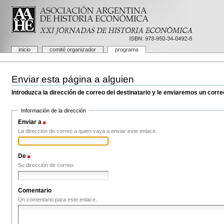
Cambiar
a
contenido.
|
Saltar
a
Secciones
inicio
comité organizador
programa
navegación
Herramientas
Personales
Enviar esta página a alguien
Introduzca la dirección de correo del destinatario y le enviaremos un corre
Información de la dirección
Enviar a
(Obligatorio)
La dirección de correo a quien vaya a enviar este enlace.
De
(Obligatorio)
Su dirección de correo.
Comentario
Un comentario para este enlace.