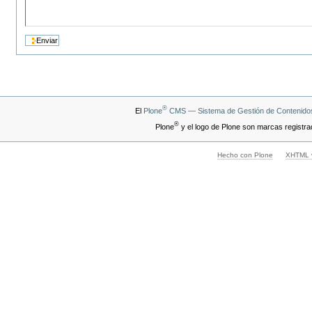
®
El
Plone
CMS — Sistema de Gestión de Contenidos
®
Plone
y el logo de Plone son marcas registra
Hecho con Plone
XHTML v