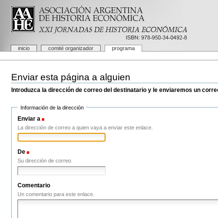
Cambiar
a
contenido.
|
Saltar
a
Secciones
inicio
comité organizador
programa
navegación
Herramientas
Personales
Enviar esta página a alguien
Introduzca la dirección de correo del destinatario y le enviaremos un corre
Información de la dirección
Enviar a
(Obligatorio)
La dirección de correo a quien vaya a enviar este enlace.
De
(Obligatorio)
Su dirección de correo.
Comentario
Un comentario para este enlace.